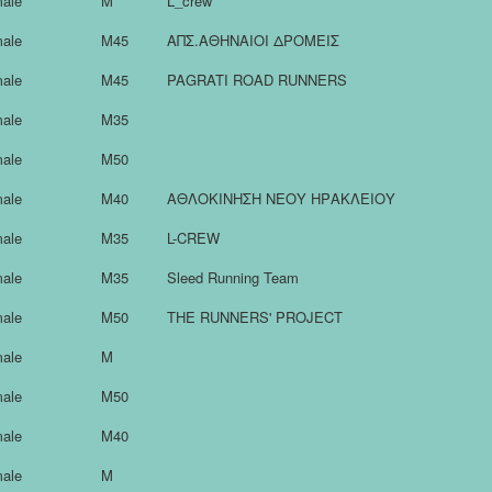
ale
M
L_crew
ale
M45
ΑΠΣ.ΑΘΗΝΑΙΟΙ ΔΡΟΜΕΙΣ
ale
M45
PAGRATI ROAD RUNNERS
ale
M35
ale
M50
ale
M40
ΑΘΛΟΚΙΝΗΣΗ ΝΕΟΥ ΗΡΑΚΛΕΙΟΥ
ale
M35
L-CREW
ale
M35
Sleed Running Team
ale
M50
THE RUNNERS' PROJECT
ale
M
ale
M50
ale
M40
ale
M