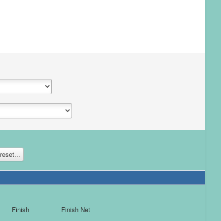
reset...
Finish
Finish Net