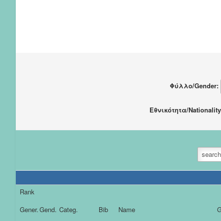
Φύλλο/Gender:
Εθνικότητα/Nationalit
Rank
Gener.
Gend.
Categ.
Bib
Name
G