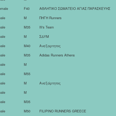
emale
F40
ΑΘΛΗΤΙΚΟ ΣΩΜΑΤΕΙΟ ΑΓΙΑΣ ΠΑΡΑΣΚΕΥΗΣ
ale
M
ΠΗΓΗ Runners
ale
M35
Ifi's Team
ale
M
ΣΔΥΜ
ale
M40
Ανεξαρτητος
ale
M35
Adidas Runners Athens
ale
M
ale
M55
ale
M
Ανεξάρτητος
ale
M
ale
M35
ale
M50
FILIPINO RUNNERS GREECE