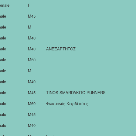
emale
F
ale
M45
ale
M
ale
M40
ale
M40
ΑΝΕΞΑΡΤΗΤΟΣ
ale
M50
ale
M
ale
M40
ale
M45
TINOS SMARDAKITO RUNNERS
ale
M60
Φωκιανός Καρδίτσας
ale
M45
ale
M40