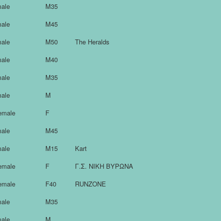
ale
M35
ale
M45
ale
M50
The Heralds
ale
M40
ale
M35
ale
M
emale
F
ale
M45
ale
M15
Kart
emale
F
Γ.Σ. ΝΙΚΗ ΒΥΡΩΝΑ
emale
F40
RUNZONE
ale
M35
ale
M