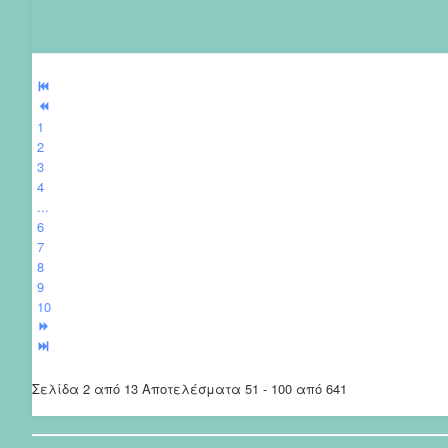
1
2
3
4
...
6
7
8
9
10
Σελίδα 2 από 13 Αποτελέσματα 51 - 100 από 641