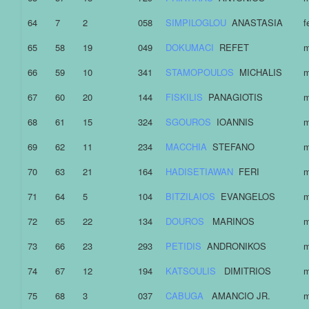
64
7
2
058
SIMPILOGLOU
ANASTASIA
f
65
58
19
049
DOKUMACI
REFET
m
66
59
10
341
STAMOPOULOS
MICHALIS
m
67
60
20
144
FISKILIS
PANAGIOTIS
m
68
61
15
324
SGOUROS
IOANNIS
m
69
62
11
234
MACCHIA
STEFANO
m
70
63
21
164
HADISETIAWAN
FERI
m
71
64
5
104
BITZILAIOS
EVANGELOS
m
72
65
22
134
DOUROS
MARINOS
m
73
66
23
293
PETIDIS
ANDRONIKOS
m
74
67
12
194
KATSOULIS
DIMITRIOS
m
75
68
3
037
CABUGA
AMANCIO JR.
m