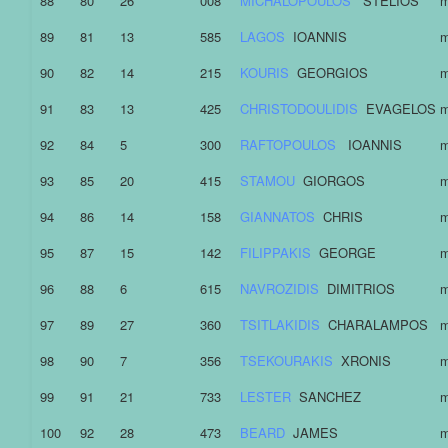
88
80
26
008
MICHALOPOULOS
STELIOS
m
89
81
13
585
LAGOS
IOANNIS
m
90
82
14
215
KOURIS
GEORGIOS
m
91
83
13
425
CHRISTODOULIDIS
EVAGELOS
m
92
84
5
300
RAFTOPOULOS
IOANNIS
m
93
85
20
415
STAMOU
GIORGOS
m
94
86
14
158
GIANNATOS
CHRIS
m
95
87
15
142
FILIPPAKIS
GEORGE
m
96
88
6
615
NAVROZIDIS
DIMITRIOS
m
97
89
27
360
TSITLAKIDIS
CHARALAMPOS
m
98
90
7
356
TSEKOURAKIS
XRONIS
m
99
91
21
733
LESTER
SANCHEZ
m
100
92
28
473
BEARD
JAMES
m