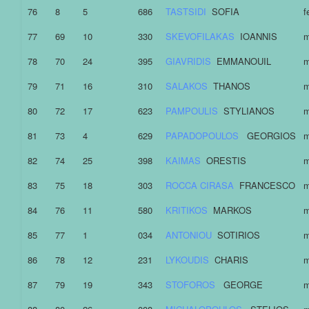
76
8
5
686
TASTSIDI
SOFIA
f
77
69
10
330
SKEVOFILAKAS
IOANNIS
m
78
70
24
395
GIAVRIDIS
EMMANOUIL
m
79
71
16
310
SALAKOS
THANOS
m
80
72
17
623
PAMPOULIS
STYLIANOS
m
81
73
4
629
PAPADOPOULOS
GEORGIOS
m
82
74
25
398
KAIMAS
ORESTIS
m
83
75
18
303
ROCCA CIRASA
FRANCESCO
m
84
76
11
580
KRITIKOS
MARKOS
m
85
77
1
034
ANTONIOU
SOTIRIOS
m
86
78
12
231
LYKOUDIS
CHARIS
m
87
79
19
343
STOFOROS
GEORGE
m