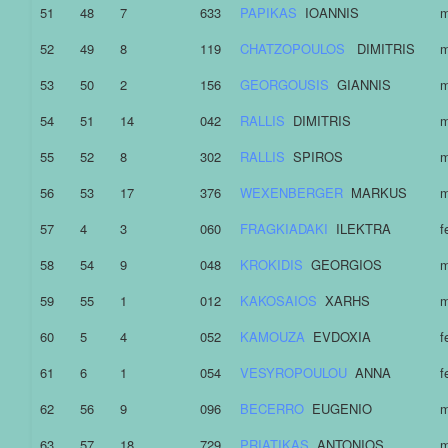
51
48
7
633
PAPIKAS
IOANNIS
m
52
49
8
119
CHATZOPOULOS
DIMITRIS
m
53
50
2
156
GEORGOUSIS
GIANNIS
m
54
51
14
042
RALLIS
DIMITRIS
m
55
52
8
302
RALLIS
SPIROS
m
56
53
17
376
WEXENBERGER
MARKUS
m
57
4
3
060
FRAGKIADAKI
ILEKTRA
f
58
54
9
048
KROKIDIS
GEORGIOS
m
59
55
1
012
KAKOSAIOS
XARHS
m
60
5
4
052
KAMOUZA
EVDOXIA
f
61
6
1
054
VESYROPOULOU
ANNA
f
62
56
9
096
BECERRO
EUGENIO
m
63
57
18
729
PRIATIKAS
ANTONIOS
m