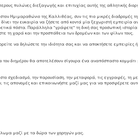
ερους πυλώνες διεξαγωγής και επιτυχίας αυτής της αθλητικής διοργ
 στον Ημιμαραθώνιο της Καλλιθέας, συν τις πιο μικρές διαδρομές τ
 δίνει την ευκαιρία να ζήσετε από κοντά μία ξεχωριστή εμπειρία α
φορετικά πόστα. Παράλληλα "γράφετε" τη δική σας προσωπική ιστορί
στε τη χαρά και την προσπάθεια των δρομέων και των φίλων τους.
πορείτε να δηλώσετε την ιδιότητα σας και να αποκτήσετε εμπειρίες 
ια του διημέρου θα αποτελέσουν σίγουρα ένα αναπόσπαστο κομμάτι
 στο σχεδιασμό, την παρουσίαση, την μεταφορά, τις εγγραφές, τη μ
ν, τις απονομές και επικοινωνήστε μαζί μας για να προσφέρετε αυτ
πλωμα μαζί με τα δώρα των χορηγών μας.