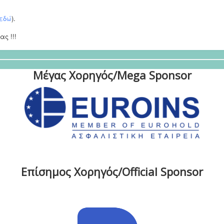
 εδώ
).
ς !!!
Μέγας Χορηγός/Mega Sponsor
Επίσημος Χορηγός/Official Sponsor