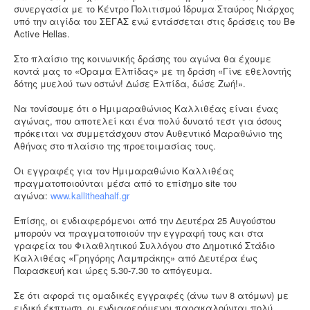
συνεργασία με το Κέντρο Πολιτισμού Ίδρυμα Σταύρος Νιάρχος
υπό την αιγίδα του ΣΕΓΑΣ ενώ εντάσσεται στις δράσεις του Be
Active Hellas.
Στο πλαίσιο της κοινωνικής δράσης του αγώνα θα έχουμε
κοντά μας το «Όραμα Ελπίδας» με τη δράση «Γίνε εθελοντής
δότης μυελού των οστών! Δώσε Ελπίδα, δώσε Ζωή!».
Να τονίσουμε ότι ο Ημιμαραθώνιος Καλλιθέας είναι ένας
αγώνας, που αποτελεί και ένα πολύ δυνατό τεστ για όσους
πρόκειται να συμμετάσχουν στον Αυθεντικό Μαραθώνιο της
Αθήνας στο πλαίσιο της προετοιμασίας τους.
Οι εγγραφές για τον Ημιμαραθώνιο Καλλιθέας
πραγματοποιούνται μέσα από το επίσημο site του
αγώνα:
www.kallitheahalf.gr
Επίσης, οι ενδιαφερόμενοι από την Δευτέρα 25 Αυγούστου
μπορούν να πραγματοποιούν την εγγραφή τους και στα
γραφεία του Φιλαθλητικού Συλλόγου στο Δημοτικό Στάδιο
Καλλιθέας «Γρηγόρης Λαμπράκης» από Δευτέρα έως
Παρασκευή και ώρες 5.30-7.30 το απόγευμα.
Σε ότι αφορά τις ομαδικές εγγραφές (άνω των 8 ατόμων) με
ειδική έκπτωση, οι ενδιαφερόμενοι παρακαλούνται πολύ