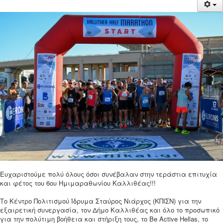
Ευχαριστούμε πολύ όλους όσοι συνέβαλαν στην τεράστια επιτυχία
και φέτος του 6ου Ημιμαραθωνίου Καλλιθέας!!!
Το Κέντρο Πολιτισμού Ίδρυμα Σταύρος Νιάρχος (ΚΠΙΣΝ) για την
εξαιρετική συνεργασία, τον Δήμο Καλλιθέας και όλο το προσωπικό
για την πολύτιμη βοήθεια και στήριξη τους, το Be Active Hellas, το