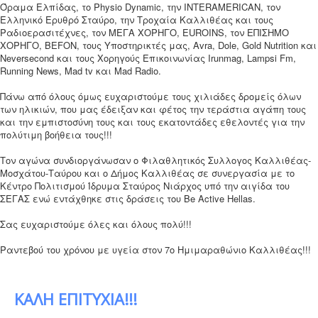
Όραμα Ελπίδας, το Physio Dynamic, την INTERAMERICAN, τον
Ελληνικό Ερυθρό Σταύρο, την Τροχαία Καλλιθέας και τους
Ραδιοερασιτέχνες, τον ΜΕΓΑ ΧΟΡΗΓΟ, EUROINS, τον ΕΠΙΣΗΜΟ
ΧΟΡΗΓΟ, BEFON, τους Υποστηρικτές μας, Avra, Dole, Gold Nutrition και
Neversecond και τους Χορηγούς Επικοινωνίας Irunmag, Lampsi Fm,
Running News, Mad tv και Mad Radio.
Πάνω από όλους όμως ευχαριστούμε τους χιλιάδες δρομείς όλων
των ηλικιών, που μας έδειξαν και φέτος την τεράστια αγάπη τους
και την εμπιστοσύνη τους και τους εκατοντάδες εθελοντές για την
πολύτιμη βοήθεια τους!!!
Τον αγώνα συνδιοργάνωσαν ο Φιλαθλητικός Συλλογος Καλλιθέας-
Μοσχάτου-Ταύρου και ο Δήμος Καλλιθέας σε συνεργασία με το
Κέντρο Πολιτισμού Ίδρυμα Σταύρος Νιάρχος υπό την αιγίδα του
ΣΕΓΑΣ ενώ εντάχθηκε στις δράσεις του Be Active Hellas.
Σας ευχαριστούμε όλες και όλους πολύ!!!
Ραντεβού του χρόνου με υγεία στον 7ο Ημιμαραθώνιο Καλλιθέας!!!
ΚΑΛΗ ΕΠΙΤΥΧΙΑ!!!