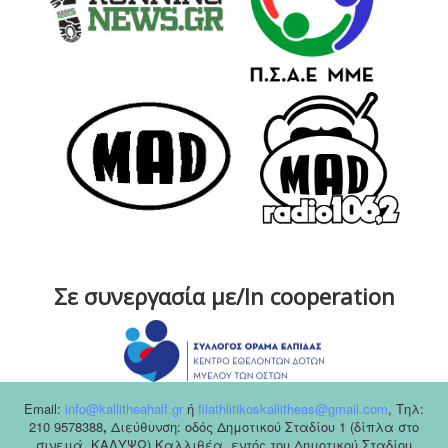
Σε συνεργασία με/In cooperation
Email:
info@kallitheahalf.gr
ή
filathlitikoskallitheas@gmail.com
,
Tηλ:
210 9578388
,
Διεύθυνση: οδός Δημοτικού Σταδίου 1 (δίπλα στο
σινεμά, ΚΑΛΥΨΩ) Καλλιθέα, εντός του Δημοτικού Σταδίου