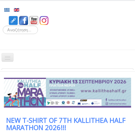
Search
Αρχική
Αγώνες
Διοργάνωση
Εθελοντισμός
Δρομείς
NEW T-SHIRT OF 7TH KALLITHEA HALF
Εγγραφές
MARATHON 2026!!!
Αποτελέσματα