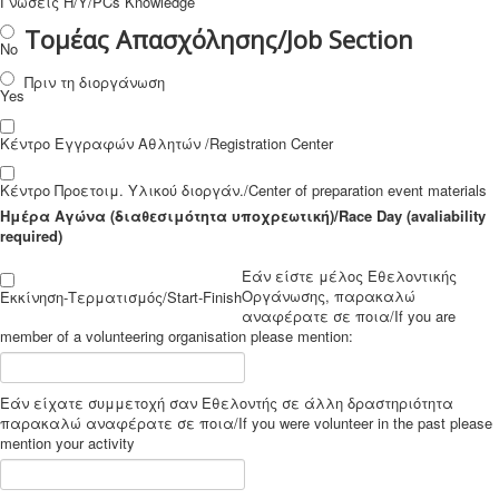
Γνώσεις Η/Υ/PCs Knowledge
Τομέας Απασχόλησης/Job Section
No
Πριν τη διοργάνωση
Yes
Κέντρο Εγγραφών Αθλητών /Registration Center
Κέντρο Προετοιμ. Υλικού διοργάν./Center of preparation event materials
Ημέρα Αγώνα (διαθεσιμότητα υποχρεωτική)/Race Day (avaliability
required)
Εάν είστε μέλος Εθελοντικής
Οργάνωσης, παρακαλώ
Εκκίνηση-Τερματισμός/Start-Finish
αναφέρατε σε ποια/If you are
member of a volunteering organisation please mention:
Εάν είχατε συμμετοχή σαν Εθελοντής σε άλλη δραστηριότητα
παρακαλώ αναφέρατε σε ποια/If you were volunteer in the past please
mention your activity