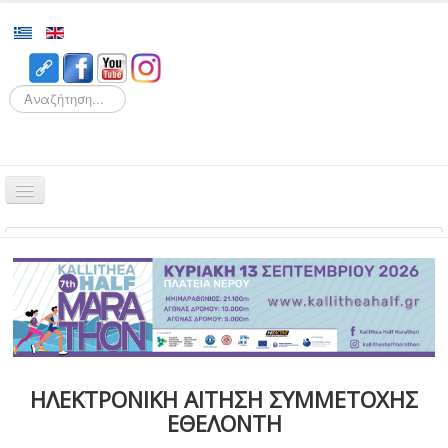
Search
Αρχική
Αγώνες
Διοργάνωση
Εθελοντισμός
Δρομείς
ΗΛΕΚΤΡΟΝΙΚΗ ΑΙΤΗΣΗ ΣΥΜΜΕΤΟΧΗΣ
Εγγραφές
ΕΘΕΛΟΝΤΗ
Αποτελέσματα