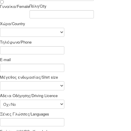
Πόλη/City
Γυναίκα/Female
Χώρα/Country
Τηλέφωνο/Phone
E-mail
Μέγεθος ενδυμασίας/Shirt size
Άδεια Οδήγησης/Driving Licence
Ξένες Γλώσσες/Languages