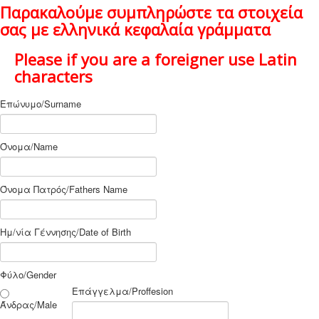
Παρακαλούμε συμπληρώστε τα στοιχεία
Νέα
σας με ελληνικά κεφαλαία γράμματα
Χορηγοί
Επικοινωνία
Please if you are a foreigner use Latin
characters
Επώνυμο/Surname
Όνομα/Name
Όνομα Πατρός/Fathers Name
Ημ/νία Γέννησης/Date of Birth
Φύλο/Gender
Επάγγελμα/Proffesion
Άνδρας/Male