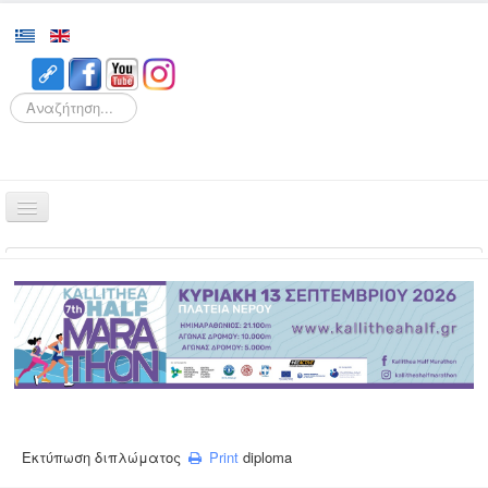
Search
Αρχική
Αγώνες
Διοργάνωση
Εθελοντισμός
Δρομείς
Εγγραφές
Εκτύπωση διπλώματος
Print
diploma
Αποτελέσματα