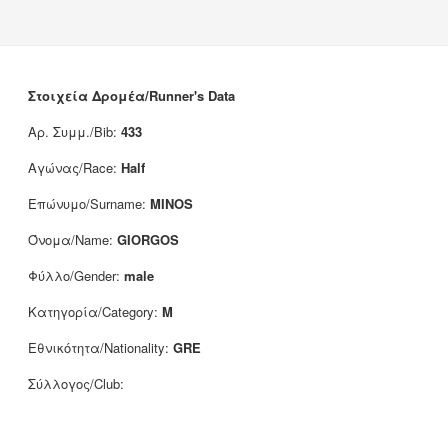
Νέα
Χορηγοί
Επικοινωνία
Στοιχεία Δρομέα/Runner's Data
Αρ. Συμμ./Bib:
433
Αγώνας/Race:
Half
Επώνυμο/Surname:
MINOS
Όνομα/Name:
GIORGOS
Φύλλο/Gender:
male
Κατηγορία/Category:
M
Εθνικότητα/Nationality:
GRE
Σύλλογος/Club: