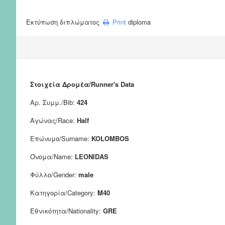
Εκτύπωση διπλώματος
Print
diploma
Στοιχεία Δρομέα/Runner's Data
Αρ. Συμμ./Bib:
424
Αγώνας/Race:
Half
Επώνυμο/Surname:
KOLOMBOS
Όνομα/Name:
LEONIDAS
Φύλλο/Gender:
male
Κατηγορία/Category:
M40
Εθνικότητα/Nationality:
GRE