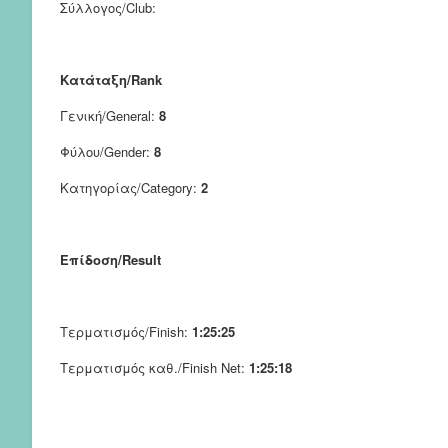
Σύλλογος/Club:
Κατάταξη/Rank
Γενική/General:
8
Φύλου/Gender:
8
Κατηγορίας/Category:
2
Επίδοση/Result
Τερματισμός/Finish:
1:25:25
Τερματισμός καθ./Finish Net:
1:25:18