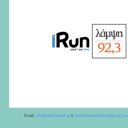
Email:
info@kallitheahalf.gr
ή
filathlitikoskallitheas@gmail.co