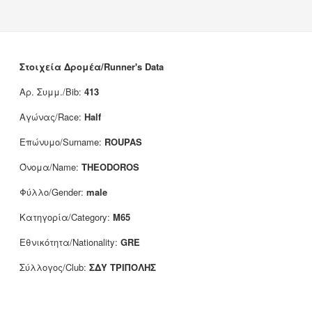
Νέα
Χορηγοί
Επικοινωνία
Στοιχεία Δρομέα/Runner's Data
Αρ. Συμμ./Bib:
413
Αγώνας/Race:
Half
Επώνυμο/Surname:
ROUPAS
Όνομα/Name:
THEODOROS
Φύλλο/Gender:
male
Κατηγορία/Category:
M65
Εθνικότητα/Nationality:
GRE
Σύλλογος/Club:
ΣΔΥ ΤΡΙΠΟΛΗΣ