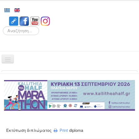
Search
Αρχική
Αγώνες
Διοργάνωση
Εθελοντισμός
Δρομείς
Εγγραφές
Εκτύπωση διπλώματος
Print
diploma
Αποτελέσματα