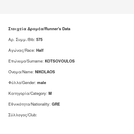
Νέα
Χορηγοί
Επικοινωνία
Στοιχεία Δρομέα/Runner's Data
Αρ. Συμμ./Bib:
575
Αγώνας/Race:
Half
Επώνυμο/Surname:
KOTSOVOULOS
Όνομα/Name:
NIKOLAOS
Φύλλο/Gender:
male
Κατηγορία/Category:
M
Εθνικότητα/Nationality:
GRE
Σύλλογος/Club: