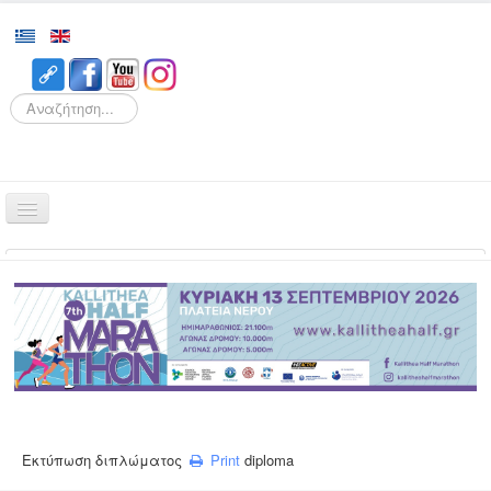
Search
Αρχική
Αγώνες
Διοργάνωση
Εθελοντισμός
Δρομείς
Εγγραφές
Εκτύπωση διπλώματος
Print
diploma
Αποτελέσματα