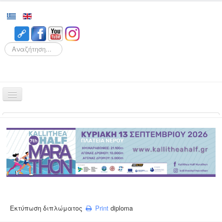
Search
Αρχική
Αγώνες
Διοργάνωση
Εθελοντισμός
Δρομείς
Εγγραφές
Εκτύπωση διπλώματος
Print
diploma
Αποτελέσματα