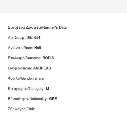
Νέα
Χορηγοί
Επικοινωνία
Στοιχεία Δρομέα/Runner's Data
Αρ. Συμμ./Bib:
654
Αγώνας/Race:
Half
Επώνυμο/Surname:
RODIS
Όνομα/Name:
ANDREAS
Φύλλο/Gender:
male
Κατηγορία/Category:
M
Εθνικότητα/Nationality:
GRE
Σύλλογος/Club: