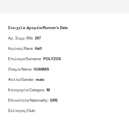
Νέα
Χορηγοί
Επικοινωνία
Στοιχεία Δρομέα/Runner's Data
Αρ. Συμμ./Bib:
297
Αγώνας/Race:
Half
Επώνυμο/Surname:
POLYZOS
Όνομα/Name:
IOANNIS
Φύλλο/Gender:
male
Κατηγορία/Category:
M
Εθνικότητα/Nationality:
GRE
Σύλλογος/Club: