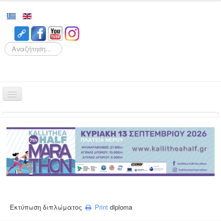
Search
Αρχική
Αγώνες
Διοργάνωση
Εθελοντισμός
Δρομείς
Εγγραφές
Εκτύπωση διπλώματος
Print
diploma
Αποτελέσματα