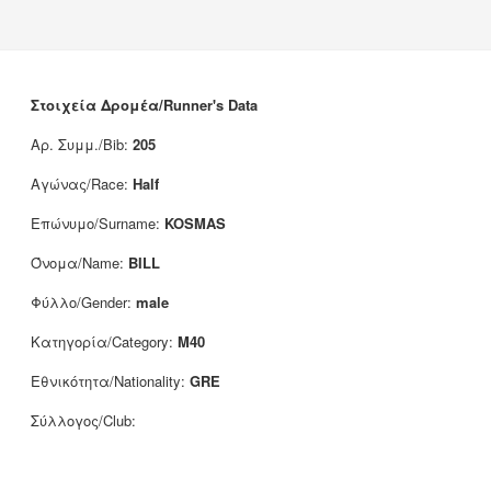
Νέα
Χορηγοί
Επικοινωνία
Στοιχεία Δρομέα/Runner's Data
Αρ. Συμμ./Bib:
205
Αγώνας/Race:
Half
Επώνυμο/Surname:
KOSMAS
Όνομα/Name:
BILL
Φύλλο/Gender:
male
Κατηγορία/Category:
M40
Εθνικότητα/Nationality:
GRE
Σύλλογος/Club: