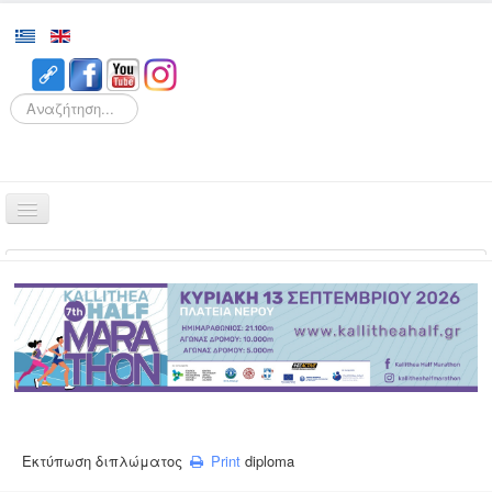
Search
Αρχική
Αγώνες
Διοργάνωση
Εθελοντισμός
Δρομείς
Εγγραφές
Εκτύπωση διπλώματος
Print
diploma
Αποτελέσματα