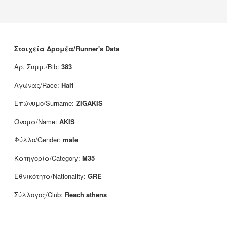
Νέα
Χορηγοί
Επικοινωνία
Στοιχεία Δρομέα/Runner's Data
Αρ. Συμμ./Bib:
383
Αγώνας/Race:
Half
Επώνυμο/Surname:
ZIGAKIS
Όνομα/Name:
AKIS
Φύλλο/Gender:
male
Κατηγορία/Category:
M35
Εθνικότητα/Nationality:
GRE
Σύλλογος/Club:
Reach athens