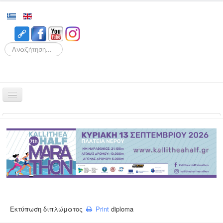
Search
Αρχική
Αγώνες
Διοργάνωση
Εθελοντισμός
Δρομείς
Εγγραφές
Εκτύπωση διπλώματος
Print
diploma
Αποτελέσματα