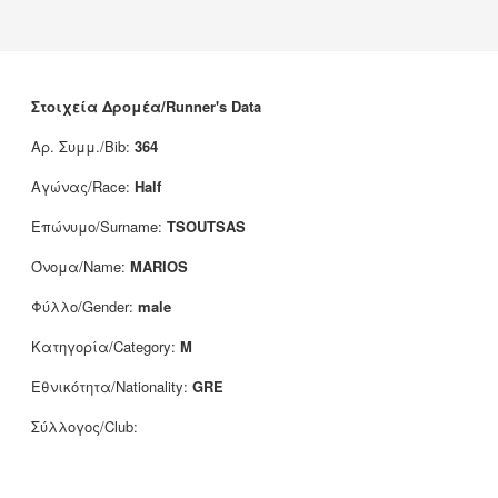
Νέα
Χορηγοί
Επικοινωνία
Στοιχεία Δρομέα/Runner's Data
Αρ. Συμμ./Bib:
364
Αγώνας/Race:
Half
Επώνυμο/Surname:
TSOUTSAS
Όνομα/Name:
MARIOS
Φύλλο/Gender:
male
Κατηγορία/Category:
M
Εθνικότητα/Nationality:
GRE
Σύλλογος/Club: