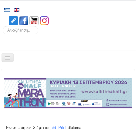
Search
Αρχική
Αγώνες
Διοργάνωση
Εθελοντισμός
Δρομείς
Εγγραφές
Εκτύπωση διπλώματος
Print
diploma
Αποτελέσματα