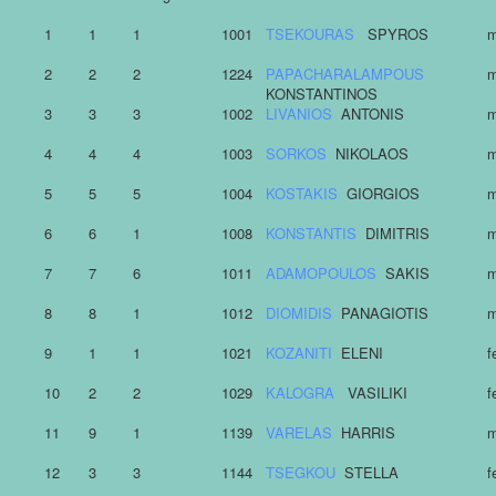
1
1
1
1001
TSEKOURAS
SPYROS
m
2
2
2
1224
PAPACHARALAMPOUS
m
KONSTANTINOS
3
3
3
1002
LIVANIOS
ANTONIS
m
4
4
4
1003
SORKOS
NIKOLAOS
m
5
5
5
1004
KOSTAKIS
GIORGIOS
m
6
6
1
1008
KONSTANTIS
DIMITRIS
m
7
7
6
1011
ADAMOPOULOS
SAKIS
m
8
8
1
1012
DIOMIDIS
PANAGIOTIS
m
9
1
1
1021
KOZANITI
ELENI
f
10
2
2
1029
KALOGRA
VASILIKI
f
11
9
1
1139
VARELAS
HARRIS
m
12
3
3
1144
TSEGKOU
STELLA
f