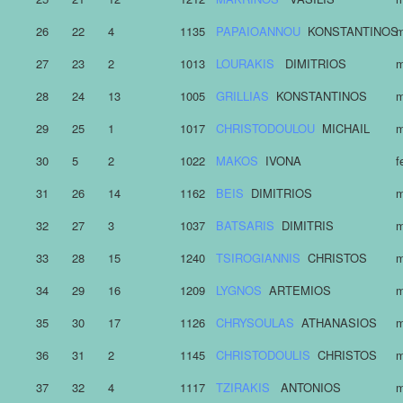
26
22
4
1135
PAPAIOANNOU
KONSTANTINOS
m
27
23
2
1013
LOURAKIS
DIMITRIOS
m
28
24
13
1005
GRILLIAS
KONSTANTINOS
m
29
25
1
1017
CHRISTODOULOU
MICHAIL
m
30
5
2
1022
MAKOS
IVONA
f
31
26
14
1162
BEIS
DIMITRIOS
m
32
27
3
1037
BATSARIS
DIMITRIS
m
33
28
15
1240
TSIROGIANNIS
CHRISTOS
m
34
29
16
1209
LYGNOS
ARTEMIOS
m
35
30
17
1126
CHRYSOULAS
ATHANASIOS
m
36
31
2
1145
CHRISTODOULIS
CHRISTOS
m
37
32
4
1117
TZIRAKIS
ANTONIOS
m