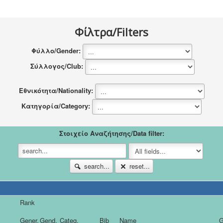
Νέα
Χορηγοί
Φίλτρα/Filters
Επικοινωνία
Φύλλο/Gender:
Σύλλογος/Club:
Εθνικότητα/Nationality:
Κατηγορία/Category:
Στοιχείο Αναζήτησης/Data filter:
search...
reset...
Rank
Gener.
Gend.
Categ.
Bib
Name
G