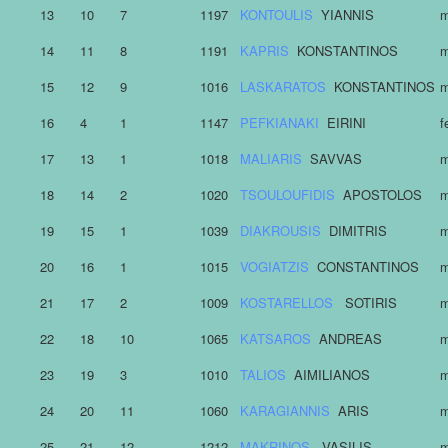
13
10
7
1197
KONTOULIS
YIANNIS
m
14
11
8
1191
KAPRIS
KONSTANTINOS
m
15
12
9
1016
LASKARATOS
KONSTANTINOS
m
16
4
1
1147
PEFKIANAKI
EIRINI
f
17
13
1
1018
MALIARIS
SAVVAS
m
18
14
2
1020
TSOULOUFIDIS
APOSTOLOS
m
19
15
1
1039
DIAKROUSIS
DIMITRIS
m
20
16
1
1015
VOGIATZIS
CONSTANTINOS
m
21
17
2
1009
KOSTARELLOS
SOTIRIS
m
22
18
10
1065
KATSAROS
ANDREAS
m
23
19
3
1010
TALIOS
AIMILIANOS
m
24
20
11
1060
KARAGIANNIS
ARIS
m
25
21
12
1212
MAKRINOS
VASILIS
m