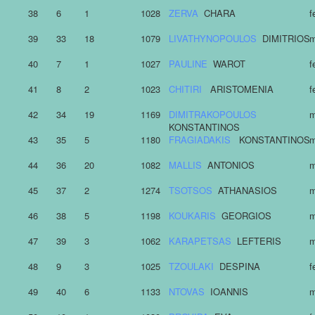
38
6
1
1028
ZERVA
CHARA
f
39
33
18
1079
LIVATHYNOPOULOS
DIMITRIOS
m
40
7
1
1027
PAULINE
WAROT
f
41
8
2
1023
CHITIRI
ARISTOMENIA
f
42
34
19
1169
DIMITRAKOPOULOS
m
KONSTANTINOS
43
35
5
1180
FRAGIADAKIS
KONSTANTINOS
m
44
36
20
1082
MALLIS
ANTONIOS
m
45
37
2
1274
TSOTSOS
ATHANASIOS
m
46
38
5
1198
KOUKARIS
GEORGIOS
m
47
39
3
1062
KARAPETSAS
LEFTERIS
m
48
9
3
1025
TZOULAKI
DESPINA
f
49
40
6
1133
NTOVAS
IOANNIS
m