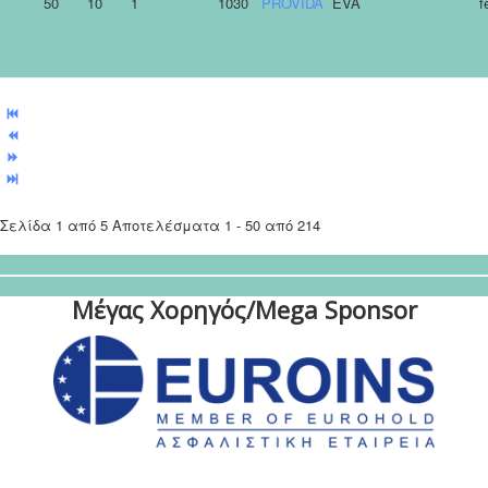
50
10
1
1030
PROVIDA
EVA
f
Σελίδα 1 από 5 Αποτελέσματα 1 - 50 από 214
Μέγας Χορηγός/Mega Sponsor