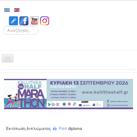
Search
Αρχική
Αγώνες
Διοργάνωση
Εθελοντισμός
Δρομείς
Εγγραφές
Εκτύπωση διπλώματος
Print
diploma
Αποτελέσματα