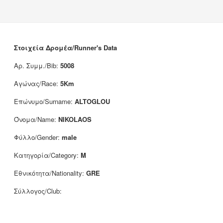
Νέα
Χορηγοί
Επικοινωνία
Στοιχεία Δρομέα/Runner's Data
Αρ. Συμμ./Bib:
5008
Αγώνας/Race:
5Km
Επώνυμο/Surname:
ALTOGLOU
Όνομα/Name:
NIKOLAOS
Φύλλο/Gender:
male
Κατηγορία/Category:
M
Εθνικότητα/Nationality:
GRE
Σύλλογος/Club: