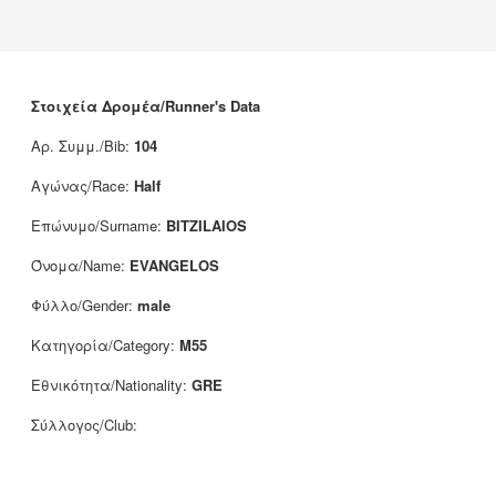
News
Sponsors
Contact
Στοιχεία Δρομέα/Runner's Data
Αρ. Συμμ./Bib:
104
Αγώνας/Race:
Half
Επώνυμο/Surname:
BITZILAIOS
Όνομα/Name:
EVANGELOS
Φύλλο/Gender:
male
Κατηγορία/Category:
M55
Εθνικότητα/Nationality:
GRE
Σύλλογος/Club: