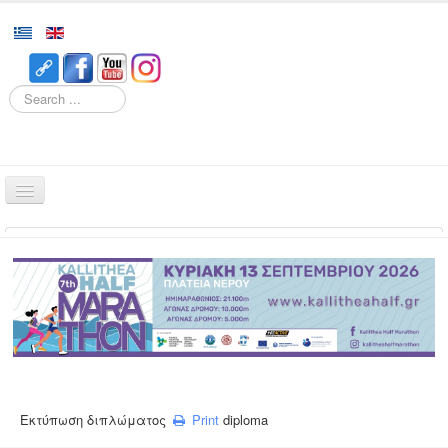
Search
Home
Races
Event
Volunteering
Runners
Registration
Εκτύπωση διπλώματος
Print
diploma
Results