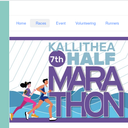
Home
Races
Event
Volunteering
Runners