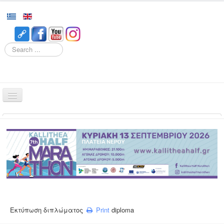
Search
Home
Races
Event
Volunteering
Runners
Registration
Εκτύπωση διπλώματος
Print
diploma
Results