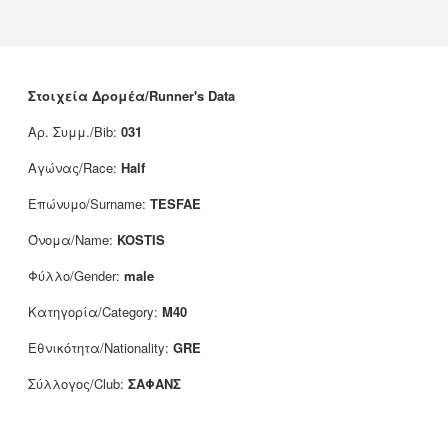
News
Sponsors
Contact
Στοιχεία Δρομέα/Runner's Data
Αρ. Συμμ./Bib:
031
Αγώνας/Race:
Half
Επώνυμο/Surname:
TESFAE
Όνομα/Name:
KOSTIS
Φύλλο/Gender:
male
Κατηγορία/Category:
M40
Εθνικότητα/Nationality:
GRE
Σύλλογος/Club:
ΣΑΦΑΝΣ