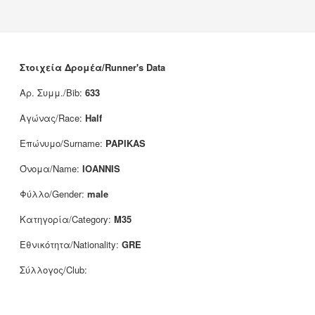
News
Sponsors
Contact
Στοιχεία Δρομέα/Runner's Data
Αρ. Συμμ./Bib:
633
Αγώνας/Race:
Half
Επώνυμο/Surname:
PAPIKAS
Όνομα/Name:
IOANNIS
Φύλλο/Gender:
male
Κατηγορία/Category:
M35
Εθνικότητα/Nationality:
GRE
Σύλλογος/Club: