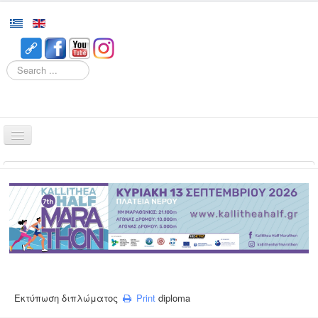
Search
Home
Races
Event
Volunteering
Runners
Registration
Εκτύπωση διπλώματος
Print
diploma
Results