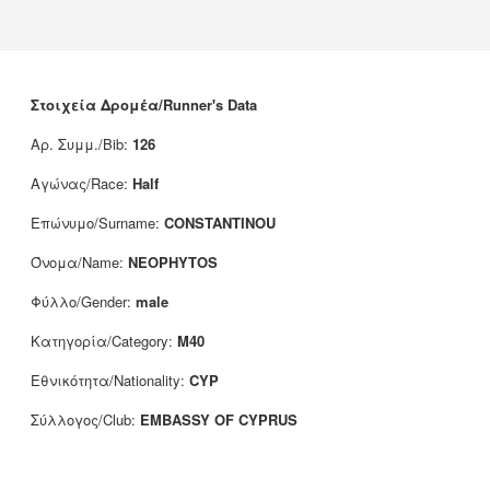
News
Sponsors
Contact
Στοιχεία Δρομέα/Runner's Data
Αρ. Συμμ./Bib:
126
Αγώνας/Race:
Half
Επώνυμο/Surname:
CONSTANTINOU
Όνομα/Name:
NEOPHYTOS
Φύλλο/Gender:
male
Κατηγορία/Category:
M40
Εθνικότητα/Nationality:
CYP
Σύλλογος/Club:
EMBASSY OF CYPRUS