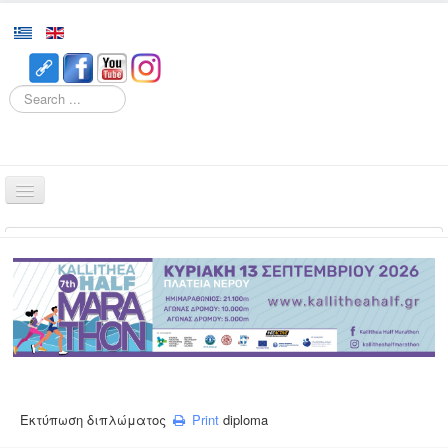
Search
Home
Races
Event
Volunteering
Runners
Registration
Εκτύπωση διπλώματος
Print
diploma
Results