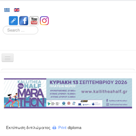
Search
Home
Races
Event
Volunteering
Runners
Registration
Εκτύπωση διπλώματος
Print
diploma
Results