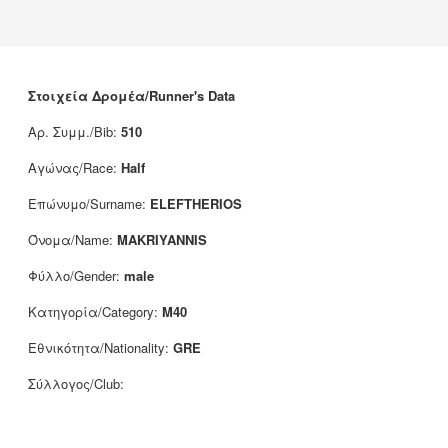
News
Sponsors
Contact
Στοιχεία Δρομέα/Runner's Data
Αρ. Συμμ./Bib:
510
Αγώνας/Race:
Half
Επώνυμο/Surname:
ELEFTHERIOS
Όνομα/Name:
MAKRIYANNIS
Φύλλο/Gender:
male
Κατηγορία/Category:
M40
Εθνικότητα/Nationality:
GRE
Σύλλογος/Club: