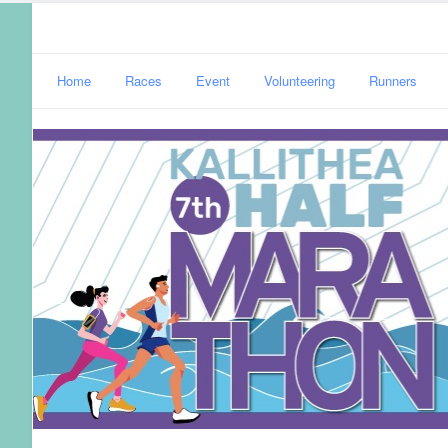
Home
Races
Event
Volunteering
Runners