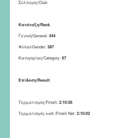
Σύλλογος/Club:
Κατάταξη/Rank
Γενική/General:
444
Φύλου/Gender:
387
Κατηγορίας/Category:
67
Επίδοση/Result
Τερματισμός/Finish:
2:10:56
Τερματισμός καθ./Finish Net:
2:10:02