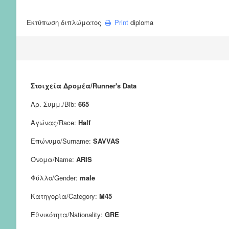
Εκτύπωση διπλώματος
Print
diploma
Στοιχεία Δρομέα/Runner's Data
Αρ. Συμμ./Bib:
665
Αγώνας/Race:
Half
Επώνυμο/Surname:
SAVVAS
Όνομα/Name:
ARIS
Φύλλο/Gender:
male
Κατηγορία/Category:
M45
Εθνικότητα/Nationality:
GRE