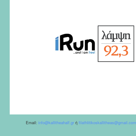
Email:
info@kallitheahalf.gr
ή
filathlitikoskallitheas@gmail.co