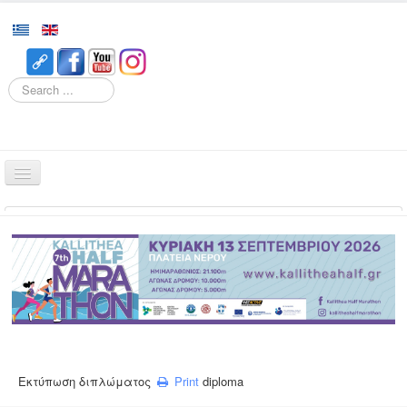
Search
Home
Races
Event
Volunteering
Runners
Registration
Εκτύπωση διπλώματος
Print
diploma
Results