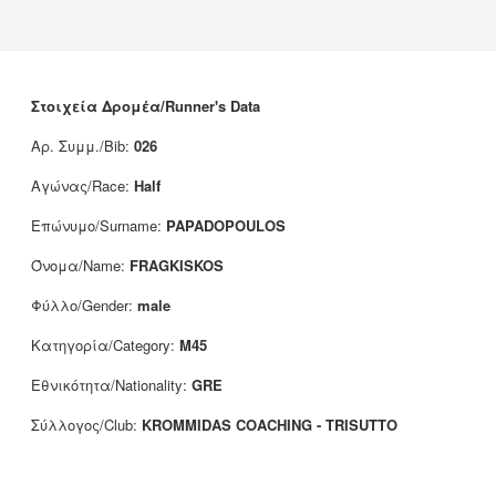
News
Sponsors
Contact
Στοιχεία Δρομέα/Runner's Data
Αρ. Συμμ./Bib:
026
Αγώνας/Race:
Half
Επώνυμο/Surname:
PAPADOPOULOS
Όνομα/Name:
FRAGKISKOS
Φύλλο/Gender:
male
Κατηγορία/Category:
M45
Εθνικότητα/Nationality:
GRE
Σύλλογος/Club:
KROMMIDAS COACHING - TRISUTTO